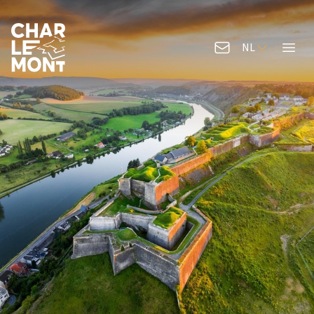
NL
Contacteer ons
Menu
Logo van Charlemont