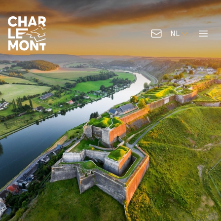
NL
Contacteer ons
Menu
Logo van Charlemont