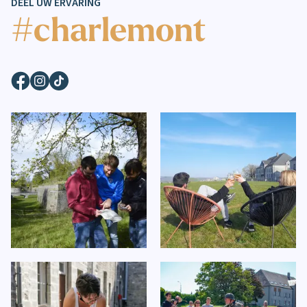
DEEL UW ERVARING
#charlemont
Facebook
Instagram
TikTok