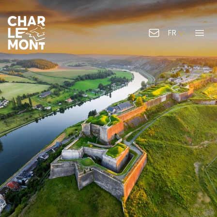
FR
Contactez-nous
Menu
Logo de Charlemont