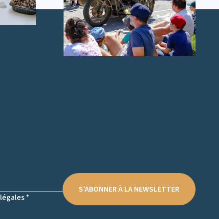
S’ABONNER À LA NEWSLETTER
légales *