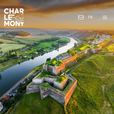
FR
Contactez-nous
Menu
Logo de Charlemont