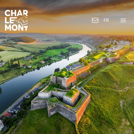
FR
Contactez-nous
Menu
Logo de Charlemont