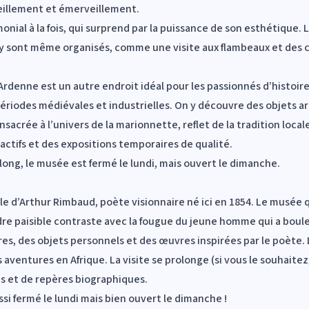
eillement et émerveillement.
imonial à la fois, qui surprend par la puissance de son esthétique.
ts y sont même organisés, comme une visite aux flambeaux et des
l’Ardenne est un autre endroit idéal pour les passionnés d’histoir
périodes médiévales et industrielles. On y découvre des objets a
sacrée à l’univers de la marionnette, reflet de la tradition loc
eractifs et des expositions temporaires de qualité.
 long, le musée est fermé le lundi, mais ouvert le dimanche.
le d’Arthur Rimbaud, poète visionnaire né ici en 1854. Le musée qu
dre paisible contraste avec la fougue du jeune homme qui a boule
s, des objets personnels et des œuvres inspirées par le poète. L
 aventures en Afrique. La visite se prolonge (si vous le souhai
ons et de repères biographiques.
ssi fermé le lundi mais bien ouvert le dimanche !