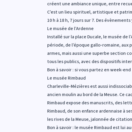
créent une ambiance unique, entre recu
C’est un lieu spirituel, artistique et patr
10 h à 18 h, 7 jours sur 7. Des évènemen
Le musée de l’Ardenne
Installé sur la place Ducale, le musée de 
période, de l’époque gallo-romaine, aux 
armes, mais aussi une superbe section con
tous les publics, avec des dispositifs int
Bon à savoir : si vous partez en week-end
Le musée Rimbaud
Charleville-Mézières est aussi indissociab
ancien moulin au bord de la Meuse. Ce ca
Rimbaud expose des manuscrits, des lettre
Rimbaud, de son enfance ardennaise à ses
les rives de la Meuse, jalonnée de citati
Bon à savoir : le musée Rimbaud est lui au