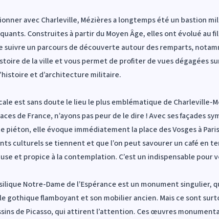
nner avec Charleville, Mézières a longtemps été un bastion milit
quants. Construites à partir du Moyen Âge, elles ont évolué au fil
e de suivre un parcours de découverte autour des remparts, nota
oire de la ville et vous permet de profiter de vues dégagées sur
histoire et d’architecture militaire.
Ducale est sans doute le lieu le plus emblématique de Charleville
laces de France, n’ayons pas peur de le dire ! Avec ses façades sy
e piéton, elle évoque immédiatement la place des Vosges à Paris. 
ts culturels se tiennent et que l’on peut savourer un café en te
use et propice à la contemplation. C’est un indispensable pour 
asilique Notre-Dame de l’Espérance est un monument singulier, qu
le gothique flamboyant et son mobilier ancien. Mais ce sont surt
essins de Picasso, qui attirent l’attention. Ces œuvres monumenta