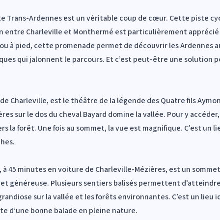
erte Trans-Ardennes est un véritable coup de cœur. Cette piste cy
n entre Charleville et Monthermé est particulièrement apprécié p
ler ou à pied, cette promenade permet de découvrir les Ardennes 
sques qui jalonnent le parcours. Et c’est peut-être une solution po
 Charleville, est le théâtre de la légende des Quatre fils Aymon
s sur le dos du cheval Bayard domine la vallée. Pour y accéder, 
a forêt. Une fois au sommet, la vue est magnifique. C’est un lieu
phes.
, à 45 minutes en voiture de Charleville-Mézières, est un somm
t généreuse. Plusieurs sentiers balisés permettent d’atteindre
andiose sur la vallée et les forêts environnantes. C’est un lieu 
uête d’une bonne balade en pleine nature.