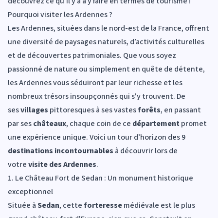
découvrez ce qu'il y a à y faire en termes de tourisme !
Pourquoi visiter les Ardennes ?
Les Ardennes, situées dans le nord-est de la France, offrent
une diversité de paysages naturels, d’activités culturelles
et de découvertes patrimoniales. Que vous soyez
passionné de nature ou simplement en quête de détente,
les Ardennes vous séduiront par leur richesse et les
nombreux trésors insoupçonnés qui s'y trouvent. De
ses
villages
pittoresques à ses vastes
forêts
, en passant
par ses
châteaux
, chaque coin de ce
département
promet
une expérience unique. Voici un tour d’horizon des 9
destinations incontournables
à découvrir lors de
votre
visite des Ardennes
.
1. Le Château Fort de Sedan : Un monument historique
exceptionnel
Située à
Sedan
, cette
forteresse
médiévale est le plus